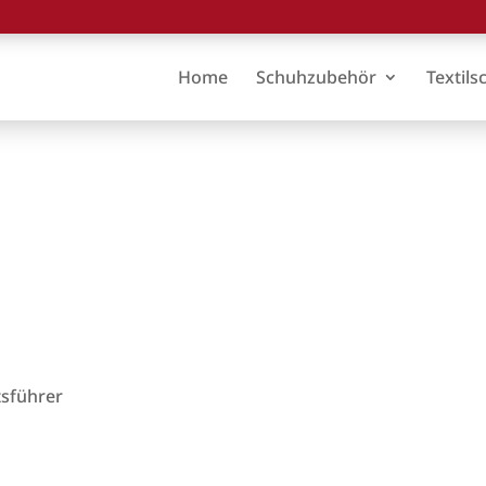
Home
Schuhzubehör
Textils
G
tsführer