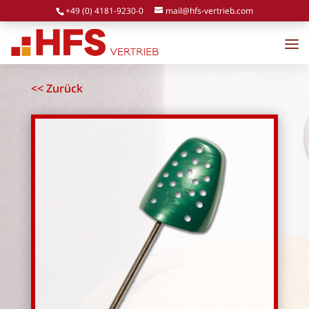
+49 (0) 4181-9230-0
mail@hfs-vertrieb.com
<< Zurück