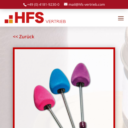
+49 (0) 4181-9230-0
mail@hfs-vertrieb.com
<< Zurück